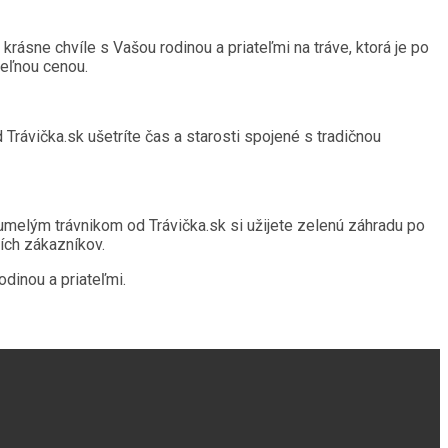
krásne chvíle s Vašou rodinou a priateľmi na tráve, ktorá je po
teľnou cenou.
Trávička.sk ušetríte čas a starosti spojené s tradičnou
 umelým trávnikom od Trávička.sk si užijete zelenú záhradu po
ších zákazníkov.
odinou a priateľmi.