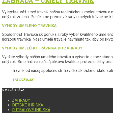
ZÁHRADA – UMELÝ TRÁVNIK
Vylepšíte Váš starý trávnik našou realistickou umelou trávou a n
celý rok zelená. Ponúkame prémiové rady umelých trávnikov, kto
VÝHODY UMELÉHO TRÁVNIKA
Spoločnosť Trávička.sk ponúka široký výber kvalitného umelého 
údržbou trávnika. Naša umelá tráva je navrhnutá tak, aby poskyto
VÝHODY UMELÉHO TRÁVNIKA DO ZÁHRADY
Využite výhody nášho umelého trávnika a vytvorte si bezstarost
celý rok. Sme hrdí na našu špičkovú kvalitu a profesionálny prís
Trávnik od našej spoločnosti Travička.sk ostane stále zele
Trávička.sk
UMELÁ
TRÁVA
ZÁHRADY
DETSKÉ IHRISKÁ
FUTBALOVÉ IHRISKÁ