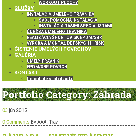
WORKOUT PLOCHY
SLUŽBY
INŠTALÁCIA UMELÉHO TRÁVNIKA
SVOJPOMOCNÁ INŠTALÁCIA
INŠTALÁCIA NAŠIMI ŠPECIALISTAMI
ÚDRŽBA UMELÉHO TRÁVNIKA
REALIZÁCIA ŠPORTOVÍSK EPDM/SBR
VÝROBA A MONTÁŽ DETSKÝCH IHRÍSK
ČISTENIE UMELÝCH POVRCHOV
GALÉRIA
UMELÝ TRÁVNIK
EPDM/SBR POVRCH
KONTAKT
Dohodnite si obhliadku
Portfolio Category:
Záhrada
03
jún
2015
0 Comments
By AAA_Trav