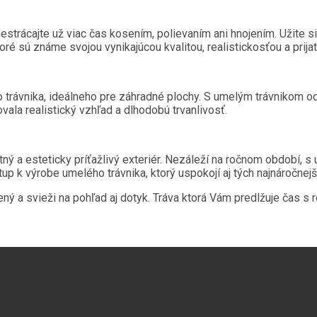
estrácajte už viac čas kosením, polievaním ani hnojením. Užite si 
ré sú známe svojou vynikajúcou kvalitou, realistickosťou a prija
trávnika, ideálneho pre záhradné plochy. S umelým trávnikom od 
vala realistický vzhľad a dlhodobú trvanlivosť.
ný a esteticky príťažlivý exteriér. Nezáleží na ročnom období, s
tup k výrobe umelého trávnika, ktorý uspokojí aj tých najnáročnej
ný a svieži na pohľad aj dotyk. Tráva ktorá Vám predlžuje čas s r