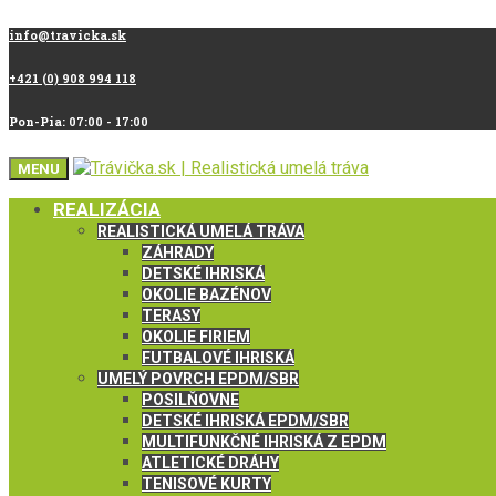
info@travicka.sk
+421 (0) 908 994 118
Pon-Pia: 07:00 - 17:00
MENU
REALIZÁCIA
REALISTICKÁ UMELÁ TRÁVA
ZÁHRADY
DETSKÉ IHRISKÁ
OKOLIE BAZÉNOV
TERASY
OKOLIE FIRIEM
FUTBALOVÉ IHRISKÁ
UMELÝ POVRCH EPDM/SBR
POSILŇOVNE
DETSKÉ IHRISKÁ EPDM/SBR
MULTIFUNKČNÉ IHRISKÁ Z EPDM
ATLETICKÉ DRÁHY
TENISOVÉ KURTY