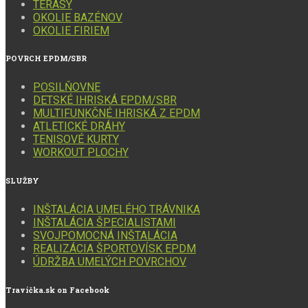
TERASY
OKOLIE BAZÉNOV
OKOLIE FIRIEM
POVRCH
EPDM/SBR
POSILŇOVNE
DETSKÉ IHRISKÁ EPDM/SBR
MULTIFUNKČNÉ IHRISKÁ Z EPDM
ATLETICKÉ DRÁHY
TENISOVÉ KURTY
WORKOUT PLOCHY
SLUŽBY
INŠTALÁCIA UMELÉHO TRÁVNIKA
INŠTALÁCIA ŠPECIALISTAMI
SVOJPOMOCNÁ INŠTALÁCIA
REALIZÁCIA ŠPORTOVÍSK EPDM
ÚDRŽBA UMELÝCH POVRCHOV
Travička.sk
on Facebook